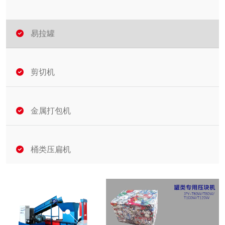
易拉罐
剪切机
金属打包机
桶类压扁机